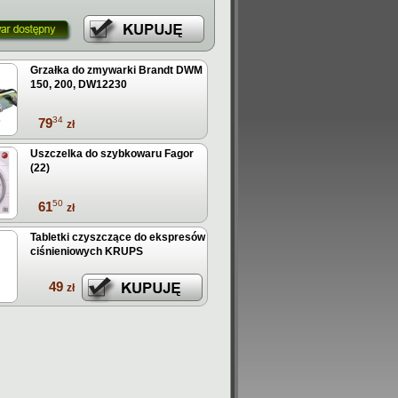
Grzałka do zmywarki Brandt DWM
150, 200, DW12230
34
79
zł
Uszczelka do szybkowaru Fagor
(22)
50
61
zł
Tabletki czyszczące do ekspresów
ciśnieniowych KRUPS
49
zł