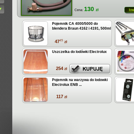
130
zł
Cena:
Pojemnik CA 4000/5000 do
blendera Braun 4162 i 4191, 500ml
45
47
zł
Uszczelka do lodówki Electrolux
254
zł
Pojemnik na warzywa do lodowki
Electrolux ENB ...
117
zł