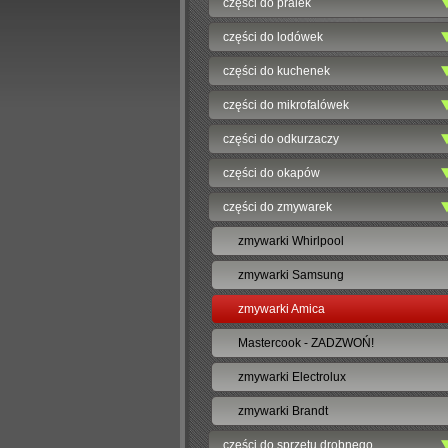
części do pralek
części do lodówek
części do kuchenek
części do mikrofalówek
części do odkurzaczy
części do okapów
części do zmywarek
zmywarki Whirlpool
zmywarki Samsung
zmywarki Amica
Mastercook - ZADZWOŃ!
zmywarki Electrolux
zmywarki Brandt
części do sprzętu drobnego