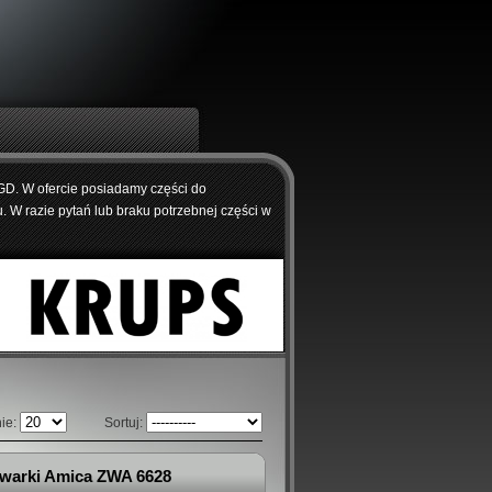
AGD. W ofercie posiadamy części do
 W razie pytań lub braku potrzebnej części w
nie:
Sortuj:
warki Amica ZWA 6628