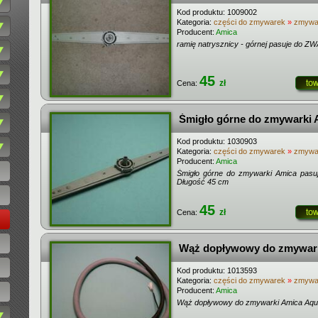
Kod produktu:
1009002
Kategoria:
części do zmywarek
»
zmywar
Producent:
Amica
ramię natrysznicy - górnej pasuje do Z
45
zł
Cena:
Śmigło górne do zmywarki
Kod produktu:
1030903
Kategoria:
części do zmywarek
»
zmywar
Producent:
Amica
Śmigło górne do zmywarki Amica pasuj
Długość 45 cm
45
zł
Cena:
Wąż dopływowy do zmywar
Kod produktu:
1013593
Kategoria:
części do zmywarek
»
zmywar
Producent:
Amica
Wąż dopływowy do zmywarki Amica Aqu