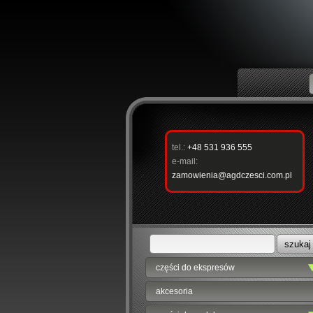
tel.:
+48 531 936 555
e-mail:
zamowienia@agdczesci.com.pl
części do ekspresów
akcesoria