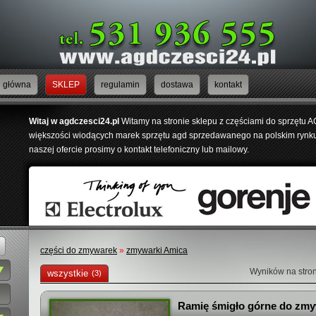
główna
SKLEP
regulamin
dostawa
kontakt
Witaj w agdczesci24.pl
Witamy na stronie sklepu z częściami do sprzętu 
większości wiodących marek sprzętu agd sprzedawanego na polskim rynku.
naszej ofercie prosimy o kontakt telefoniczny lub mailowy.
części do zmywarek
»
zmywarki Amica
Wyników na stro
wszystkie
(3)
Ramię śmigło górne do zmy