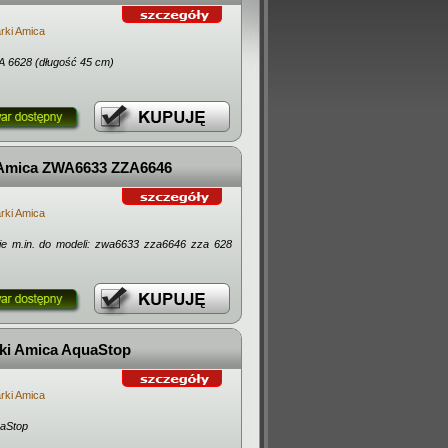
ki Amica
WA 6628 (długość 45 cm)
 Amica ZWA6633 ZZA6646
ki Amica
e m.in. do modeli: zwa6633 zza6646 zza 628
ki Amica AquaStop
ki Amica
aStop