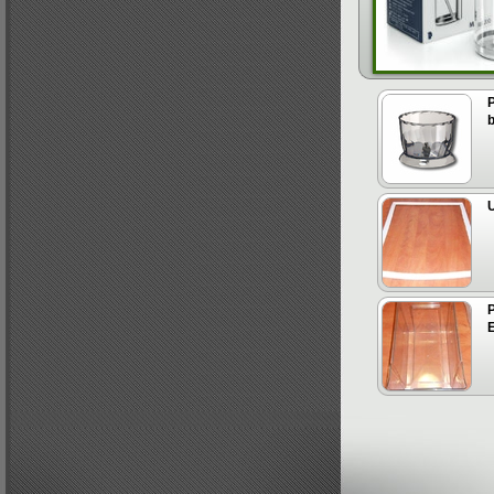
b
U
E