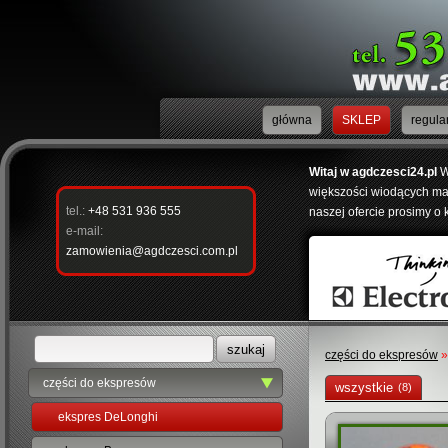
główna
SKLEP
regula
Witaj w agdczesci24.pl
W
większości wiodących mar
tel.:
+48 531 936 555
naszej ofercie prosimy o 
e-mail:
zamowienia@agdczesci.com.pl
części do ekspresów
»
części do ekspresów
wszystkie
(8)
ekspres DeLonghi