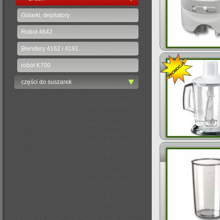
Golarki, depilatory
Robot 4642
Blendery 4162 i 4191
robot K700
części do suszarek