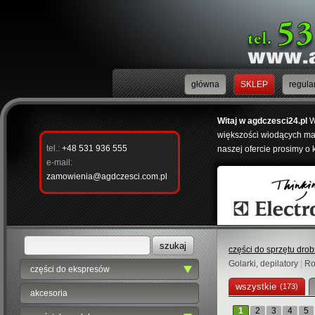
główna
SKLEP
regula
Witaj w agdczesci24.pl
W
większości wiodących mar
tel.:
+48 531 936 555
naszej ofercie prosimy o 
e-mail:
zamowienia@agdczesci.com.pl
części do sprzętu dro
Golarki, depilatory
|
Ro
części do ekspresów
wszystkie
(173)
akcesoria
1
2
3
4
5