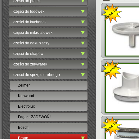
części do pralek
części do lodówek
części do kuchenek
części do mikrofalówek
części do odkurzaczy
części do okapów
części do zmywarek
części do sprzętu drobnego
Zelmer
Kenwood
Electrolux
Fagor - ZADZWOŃ!
Bosch
Braun