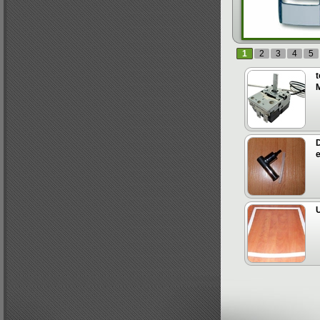
1
2
3
4
5
e
U