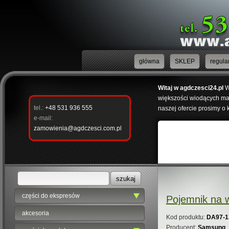
główna
SKLEP
regula
Witaj w agdczesci24.pl
W
większości wiodących mar
tel.:
+48 531 936 555
naszej ofercie prosimy o 
e-mail:
zamowienia@agdczesci.com.pl
części do ekspresów
Pojemnik na 
akcesoria
Kod produktu:
DA97-1
Producent:
Samsung