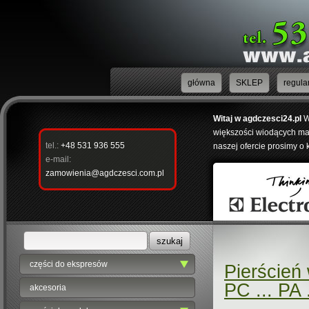
główna
SKLEP
regula
Witaj w agdczesci24.pl
W
większości wiodących mar
tel.:
+48 531 936 555
naszej ofercie prosimy o 
e-mail:
zamowienia@agdczesci.com.pl
części do ekspresów
Pierścień
PC ... PA .
akcesoria