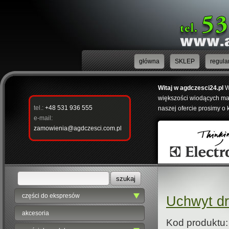
główna
SKLEP
regula
Witaj w agdczesci24.pl
W
większości wiodących mar
tel.:
+48 531 936 555
naszej ofercie prosimy o 
e-mail:
zamowienia@agdczesci.com.pl
części do ekspresów
Uchwyt dr
akcesoria
Kod produktu