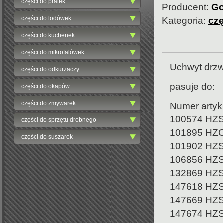
części do pralek
Producent:
Go
części do lodówek
Kategoria:
cz
części do kuchenek
części do mikrofalówek
Uchwyt drzw
części do odkurzaczy
pasuje do:
części do okapów
części do zmywarek
Numer artyk
100574 HZ
części do sprzętu drobnego
101895 HZ
części do suszarek
101902 HZ
106856 HZ
132869 HZ
147618 HZ
147669 HZ
147674 HZ