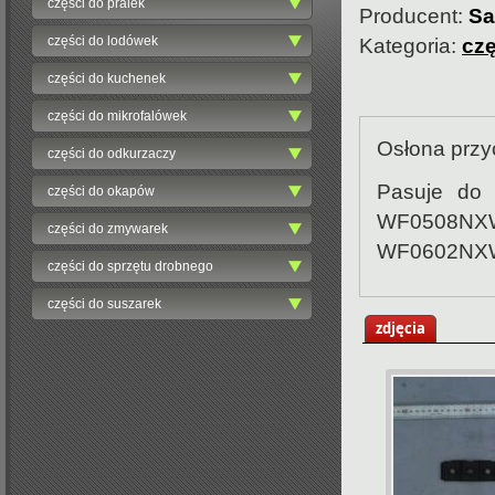
części do pralek
Producent:
S
części do lodówek
Kategoria:
czę
części do kuchenek
części do mikrofalówek
Osłona przy
części do odkurzaczy
Pasuje do
części do okapów
WF0508NX
części do zmywarek
WF0602NX
części do sprzętu drobnego
części do suszarek
zdjęcia