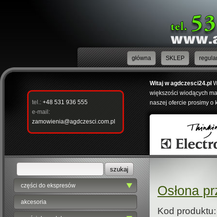
główna
SKLEP
regula
Witaj w agdczesci24.pl
W
większości wiodących mar
tel.:
+48 531 936 555
naszej ofercie prosimy o 
e-mail:
zamowienia@agdczesci.com.pl
części do ekspresów
Osłona pr
akcesoria
Kod produktu