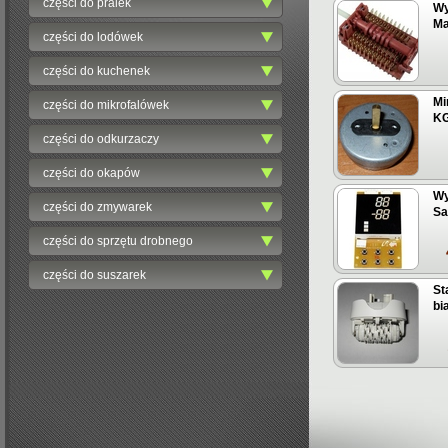
części do pralek
Wy
Ma
części do lodówek
części do kuchenek
Mi
części do mikrofalówek
KG 
części do odkurzaczy
części do okapów
Wy
części do zmywarek
Sa
części do sprzętu drobnego
części do suszarek
St
bi