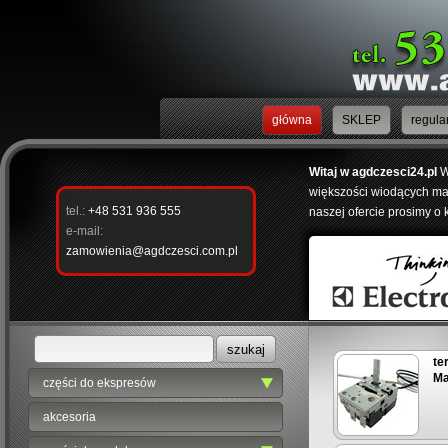
główna
SKLEP
regula
Witaj w agdczesci24.pl
W
większości wiodących mar
tel.:
+48 531 936 555
naszej ofercie prosimy o 
e-mail:
zamowienia@agdczesci.com.pl
te
Ma
części do ekspresów
akcesoria